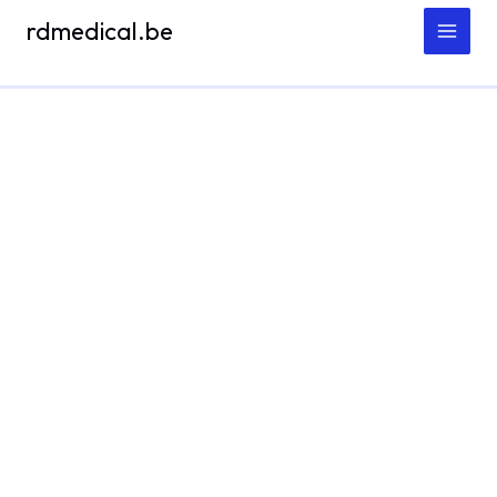
Spring
rdmedical.be
naar
de
inhoud