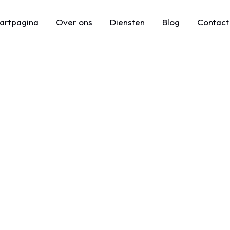
tartpagina
Over ons
Diensten
Blog
Contact