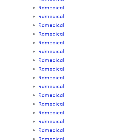
Rdmedical
Rdmedical
Rdmedical
Rdmedical
Rdmedical
Rdmedical
Rdmedical
Rdmedical
Rdmedical
Rdmedical
Rdmedical
Rdmedical
Rdmedical
Rdmedical
Rdmedical
Rdmedical