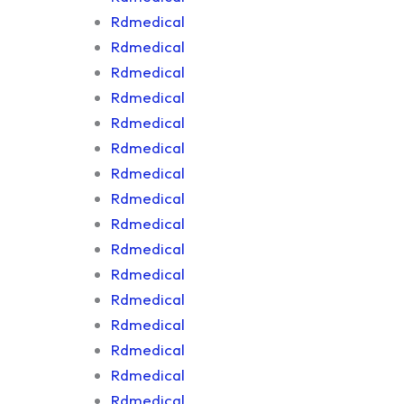
Rdmedical
Rdmedical
Rdmedical
Rdmedical
Rdmedical
Rdmedical
Rdmedical
Rdmedical
Rdmedical
Rdmedical
Rdmedical
Rdmedical
Rdmedical
Rdmedical
Rdmedical
Rdmedical