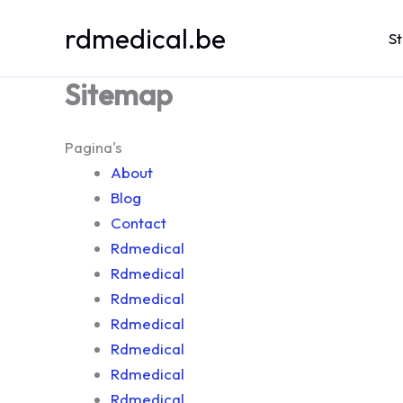
Spring
rdmedical.be
naar
S
de
Sitemap
inhoud
Pagina's
About
Blog
Contact
Rdmedical
Rdmedical
Rdmedical
Rdmedical
Rdmedical
Rdmedical
Rdmedical