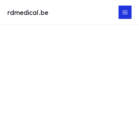
Spring
rdmedical.be
naar
de
inhoud