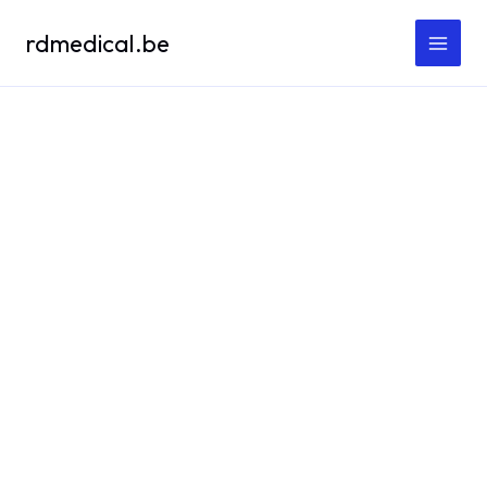
Spring
rdmedical.be
naar
de
inhoud