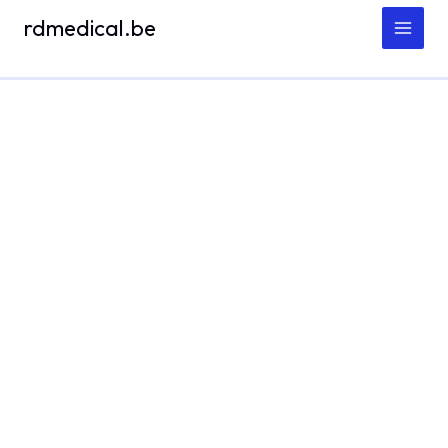
Spring
rdmedical.be
naar
de
inhoud