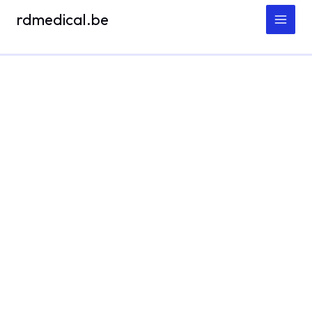
Spring
rdmedical.be
naar
de
inhoud