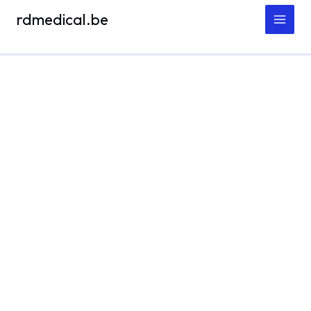
Spring
rdmedical.be
naar
de
inhoud